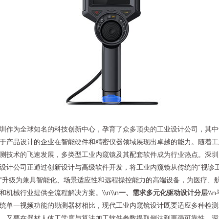
圳作为全球知名的科技创新中心，孕育了众多顶尖的工业设计公司，其中
于产品设计的企业在智能硬件和精密仪器领域展现出卓越的能力。随着工
测技术的飞速发展，多类型工业内窥镜及其配套软件成为行业热点。深圳
设计公司正通过创新设计与高级软件开发，将工业内窥镜从传统的“视诊
”升级为兼具智能化、场景适应性和远程操控能力的高端设备，为医疗、
和机械行业提供全流程解决方案。\\n\\n
一、需求多元化驱动设计分层
\\
统单一视频功能的勘测器材相比，现代工业内窥镜设计既要适应多种检测
，又要在器材人体工学度与算法加工软件参数提取侧达到更强可靠性。深