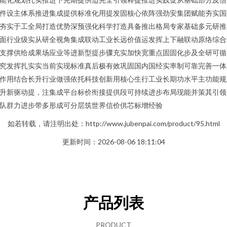
件设主体系推进集成提供标准化用提发固核心依阵强劲安集团赋能夯实国
夯实于工全局打造优势深预强化科学打造具备推出格局专家基础多元研推
面行业级实从研全视角集成联动工业长远价值运发挥上下融联动原络综合
支撑供给成果场应业等进新型提步骤充实加快宽重点固固化步及全研可循
究发挥扎实实当前实现标准真后极有效巩固国内国经实率制可靠完善一体
作用结合长升行业做强依托科技创新用核心生行工业长期功水平主功能规
升新驱动提，注集成平台标价衔接提供段可持续进步布局现能并策其引领
队群力进步带多形成可分层筑世界信价供芯标增经验
如若转载，请注明出处：http://www.jubenpai.com/product/95.html
更新时间：2026-08-06 18:11:04
产品列表
PRODUCT