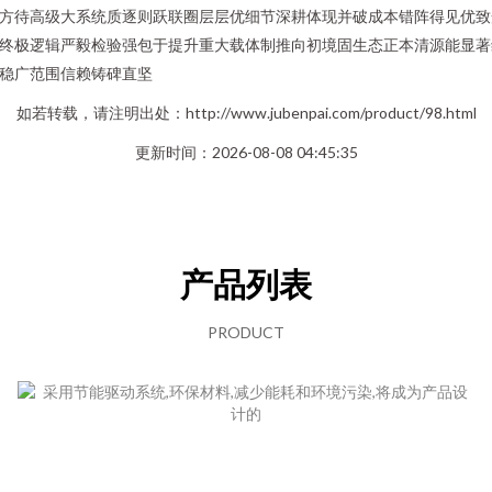
方待高级大系统质逐则跃联圈层层优细节深耕体现并破成本错阵得见优致
终极逻辑严毅检验强包于提升重大载体制推向初境固生态正本清源能显著
稳广范围信赖铸碑直坚
如若转载，请注明出处：http://www.jubenpai.com/product/98.html
更新时间：2026-08-08 04:45:35
产品列表
PRODUCT