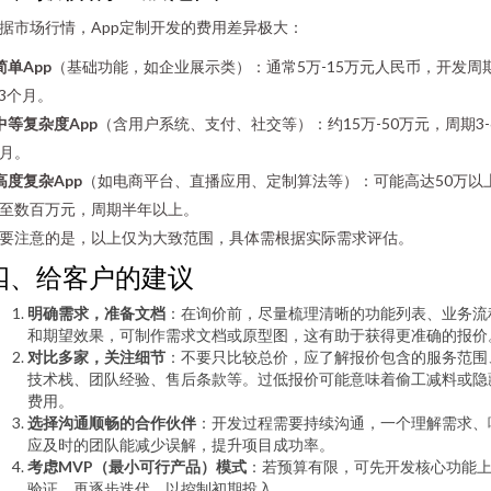
据市场行情，App定制开发的费用差异极大：
简单App
（基础功能，如企业展示类）：通常5万-15万元人民币，开发周
-3个月。
中等复杂度App
（含用户系统、支付、社交等）：约15万-50万元，周期3-
月。
高度复杂App
（如电商平台、直播应用、定制算法等）：可能高达50万以
至数百万元，周期半年以上。
要注意的是，以上仅为大致范围，具体需根据实际需求评估。
四、给客户的建议
明确需求，准备文档
：在询价前，尽量梳理清晰的功能列表、业务流
和期望效果，可制作需求文档或原型图，这有助于获得更准确的报价
对比多家，关注细节
：不要只比较总价，应了解报价包含的服务范围
技术栈、团队经验、售后条款等。过低报价可能意味着偷工减料或隐
费用。
选择沟通顺畅的合作伙伴
：开发过程需要持续沟通，一个理解需求、
应及时的团队能减少误解，提升项目成功率。
考虑MVP（最小可行产品）模式
：若预算有限，可先开发核心功能
验证，再逐步迭代，以控制初期投入。