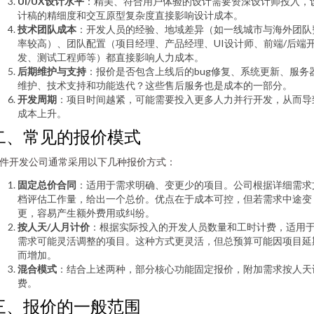
UI/UX设计水平
：精美、符合用户体验的设计需要资深设计师投入，
计稿的精细度和交互原型复杂度直接影响设计成本。
技术团队成本
：开发人员的经验、地域差异（如一线城市与海外团队
率较高）、团队配置（项目经理、产品经理、UI设计师、前端/后端
发、测试工程师等）都直接影响人力成本。
后期维护与支持
：报价是否包含上线后的bug修复、系统更新、服务
维护、技术支持和功能迭代？这些售后服务也是成本的一部分。
开发周期
：项目时间越紧，可能需要投入更多人力并行开发，从而导
成本上升。
二、常见的报价模式
件开发公司通常采用以下几种报价方式：
固定总价合同
：适用于需求明确、变更少的项目。公司根据详细需求
档评估工作量，给出一个总价。优点在于成本可控，但若需求中途变
更，容易产生额外费用或纠纷。
按人天/人月计价
：根据实际投入的开发人员数量和工时计费，适用
需求可能灵活调整的项目。这种方式更灵活，但总预算可能因项目延
而增加。
混合模式
：结合上述两种，部分核心功能固定报价，附加需求按人天
费。
三、报价的一般范围