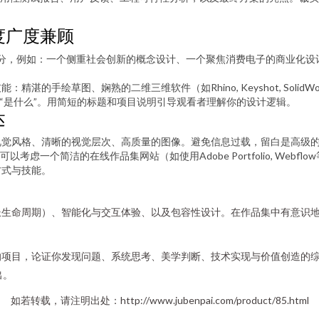
度广度兼顾
区分，例如：一个侧重社会创新的概念设计、一个聚焦消费电子的商业化
的手绘草图、娴熟的二维三维软件（如Rhino, Keyshot, SolidW
是“是什么”。用简短的标题和项目说明引导观看者理解你的设计逻辑。
达
视觉风格、清晰的视觉层次、高质量的图像。避免信息过载，留白是高级
虑一个简洁的在线作品集网站（如使用Adobe Portfolio, Webfl
方式与技能。
长生命周期）、智能化与交互体验、以及包容性设计。在作品集中有意识
项目，论证你发现问题、系统思考、美学判断、技术实现与价值创造的综
出。
如若转载，请注明出处：http://www.jubenpai.com/product/85.html