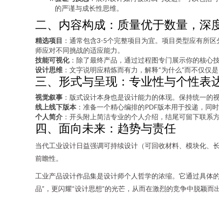
的严谨与成长性思维。
二、内容构成：质量优于数量，深
精选项目
：通常包含3-5个完整项目为宜。项目类型应有所
师应对不同挑战的适应能力。
技能可视化
：除了最终产品，通过过程图专门展示你的核心技能：精湛
设计思维
：文字说明应精炼而有力，解释“为什么”而不仅仅
三、形式与呈现：专业性与个性表
视觉叙事
：版式设计本身也是设计能力的体现。保持统一的
线上线下版本
：准备一个精心编排的PDF版本用于投递，同时可以考
个人简介
：开头附上简洁专业的个人介绍，结尾可留下联系
四、面向未来：趋势与责任
当代工业设计日益强调可持续设计（可回收材料、模块化、
前瞻性。
工业产品设计作品集是设计师个人哲学的浓缩。它通过具体的
品”，更闪耀“设计思想”的光芒，从而在激烈的竞争中脱颖而